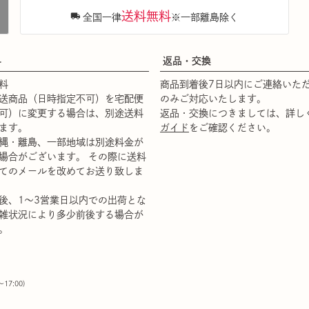
送料無料
全国一律
※一部離島除く
料
返品・交換
料
商品到着後7日以内にご連絡いた
送商品（日時指定不可）を宅配便
のみご対応いたします。
可）に変更する場合は、別途送料
返品・交換につきましては、詳し
ます。
ガイド
をご確認ください。
縄・離島、一部地域は別途料金が
場合がございます。 その際に送料
てのメールを改めてお送り致しま
後、1～3営業日以内での出荷とな
雑状況により多少前後する場合が
。
00〜17:00)