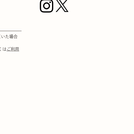
ジト
ップ
へ
だいた場合
くは
ご利用