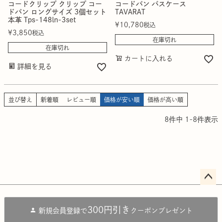
コードクリップ クリップ コー
コードバン パスケース
ドバン ロングサイズ 3個セット
TAVARAT
本革 Tps-148ln-3set
¥
10,780
税込
¥
3,850
税込
在庫切れ
在庫切れ
カートに入れる
詳細を見る
並び替え
新着順
レビュー順
価格が安い順
価格が高い順
8
件中
1
-
8
件表示
ペー
ジト
300円引き
新規会員登録で
クーポンプレゼント
ップ
へ