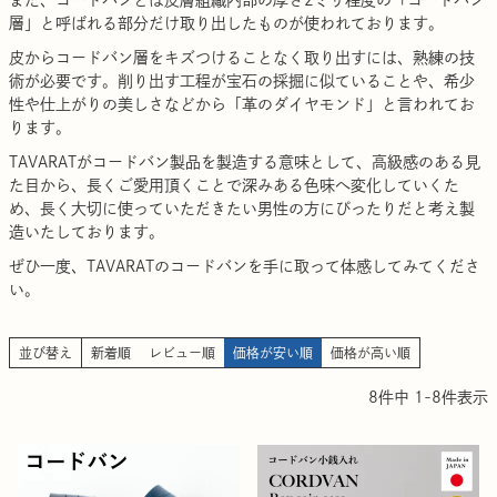
また、コードバンとは皮膚組織内部の厚さ2ミリ程度の「コードバン
層」と呼ばれる部分だけ取り出したものが使われております。
皮からコードバン層をキズつけることなく取り出すには、熟練の技
術が必要です。削り出す工程が宝石の採掘に似ていることや、希少
性や仕上がりの美しさなどから「革のダイヤモンド」と言われてお
ります。
TAVARATがコードバン製品を製造する意味として、高級感のある見
た目から、長くご愛用頂くことで深みある色味へ変化していくた
め、長く大切に使っていただきたい男性の方にぴったりだと考え製
造いたしております。
ぜひ一度、TAVARATのコードバンを手に取って体感してみてくださ
い。
並び替え
新着順
レビュー順
価格が安い順
価格が高い順
8
件中
1
-
8
件表示