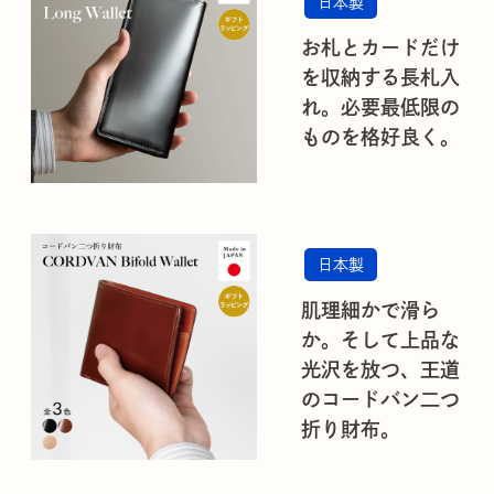
日本製
お札とカードだけ
を収納する長札入
れ。必要最低限の
ものを格好良く。
日本製
肌理細かで滑ら
か。そして上品な
光沢を放つ、王道
のコードバン二つ
折り財布。