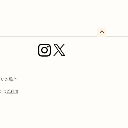
ペー
ジト
ップ
へ
だいた場合
くは
ご利用