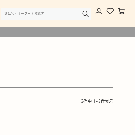
様・大口注文のご相談
3
件中
1
-
3
件表示