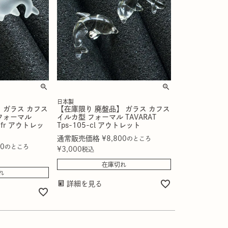
日本製
 ガラス カフス
【在庫限り 廃盤品】 ガラス カフス
フォーマル
イルカ型 フォーマル TAVARAT
5-fr アウトレッ
Tps-105-cl アウトレット
通常販売価格
¥
8,800
のところ
00
のところ
¥
3,000
税込
在庫切れ
れ
詳細を見る