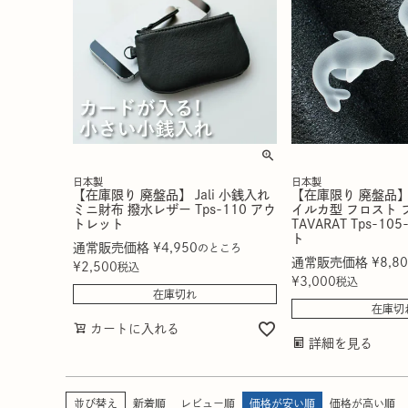
日本製
日本製
【在庫限り 廃盤品】 Jali 小銭入れ
【在庫限り 廃盤品】
ミニ財布 撥水レザー Tps-110 アウ
イルカ型 フロスト 
トレット
TAVARAT Tps-10
ト
通常販売価格
¥
4,950
のところ
通常販売価格
¥
8,8
¥
2,500
税込
¥
3,000
税込
在庫切れ
在庫切
カートに入れる
詳細を見る
並び替え
新着順
レビュー順
価格が安い順
価格が高い順